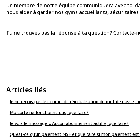
Un membre de notre équipe communiquera avec toi dans
nous aider à garder nos gyms accueillants, sécuritaire
Tu ne trouves pas la réponse à ta question?
Contacte-n
Articles liés
Je ne reçois pas le courriel de réinitialisation de mot de passe, q
Ma carte ne fonctionne pas, que faire?
Je vois le message « Aucun abonnement actif », que faire?
Qu’est-ce qu’un paiement NSF et que faire si mon paiement est