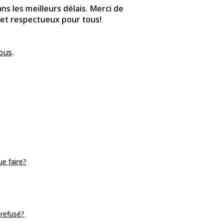
 les meilleurs délais. Merci de
s et respectueux pour tous!
ous
.
ue faire?
 refusé?