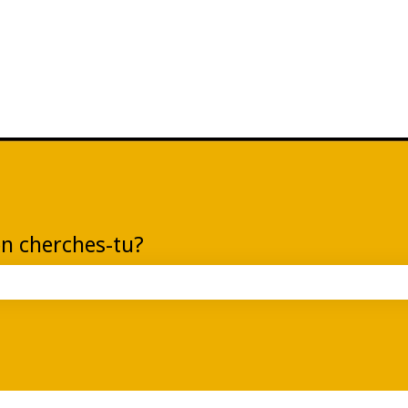
on cherches-tu?
champ de recherche est vide.